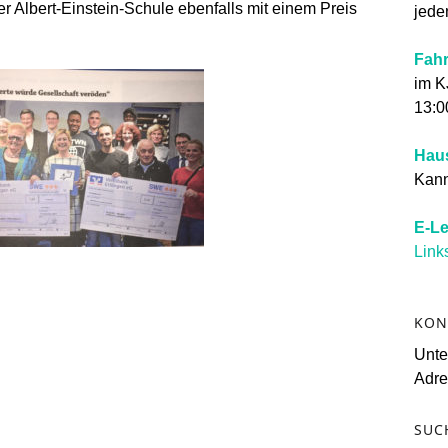
r Albert-Einstein-Schule ebenfalls mit einem Preis
jede
Fahr
im K
13:0
Hau
Kann 
E-Le
Link
KON
Unt
Adre
SUC