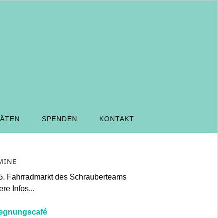
TÄTEN
SPENDEN
KONTAKT
MINE
5. Fahrradmarkt des Schrauberteams
re Infos...
egnungscafé