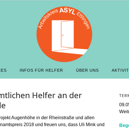
EES
INFOS FÜR HELFER
ÜBER UNS
AKTIVI
mtlichen Helfer an der
TER
le
09.0
Weite
rojekt Augenhöhe in der Rheinstraße und allen
amtspreis 2018 und freuen uns, dass Uli Mink und
Beg