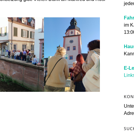
jede
Fahr
im K
13:0
Hau
Kann 
E-Le
Link
KON
Unt
Adre
SUC