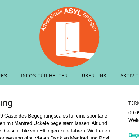
EES
INFOS FÜR HELFER
ÜBER UNS
AKTIVI
ung
TER
09.0
 19 Gäste des Begegnungscafés für eine spontane
Weite
gen mit Manfred Uckele begeistern lassen. Alt und
r Geschichte von Ettlingen zu erfahren. Wir freuen
Beg
ortsetzung gibt. Vielen Dank an Manfred und Rosi