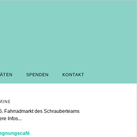
TÄTEN
SPENDEN
KONTAKT
MINE
5. Fahrradmarkt des Schrauberteams
re Infos...
egnungscafé